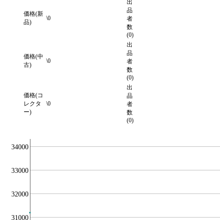
出
品
価格(新
\0
者
品)
数
(0)
出
品
価格(中
\0
者
古)
数
(0)
出
価格(コ
品
レクタ
\0
者
ー)
数
(0)
34000
33000
32000
31000