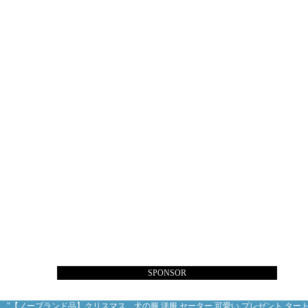
SPONSOR
"【ノーブランド品】クリスマス 犬の服 洋服 セーター 可愛い プレゼント ター