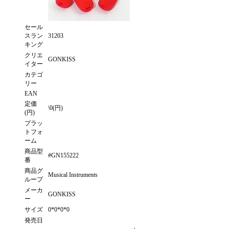
セール
スラン
31203
キング
クリエ
GONKISS
イター
カテゴ
リー
EAN
定価
\0(円)
(円)
プラッ
トフォ
ーム
商品型
#GN155222
番
商品グ
Musical Instruments
ループ
メーカ
GONKISS
ー
サイズ
0*0*0*0
発売日