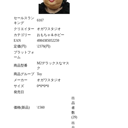
セールスラン
6167
キング
クリエイター
オガワスタジオ
カテゴリー
おもちゃ＆ホビー
EAN
4984385052259
定価(円)
\2376(円)
プラットフォ
ーム
M2デラックスなマス
商品型番
ク
商品グループ
Toy
メーカー
オガワスタジオ
サイズ
0*0*0*0
発売日
出
品
価格(新品)
\1560
者
数
(29)
出
品