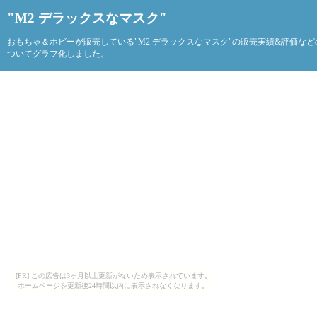
"M2 デラックスなマスク"
おもちゃ＆ホビーが販売している"M2 デラックスなマスク"の販売実績&評価な
ついてグラフ化しました。
[PR] この広告は3ヶ月以上更新がないため表示されています。
ホームページを更新後24時間以内に表示されなくなります。